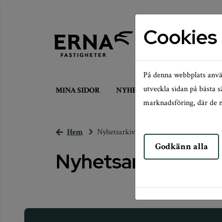
Cookies
På denna webbplats använ
utveckla sidan på bästa 
MINA SIDOR
NYHETSARKIV
marknadsföring, där de n
Hem
Nyhetsarkiv
Godkänn alla
Nyhetsarkiv