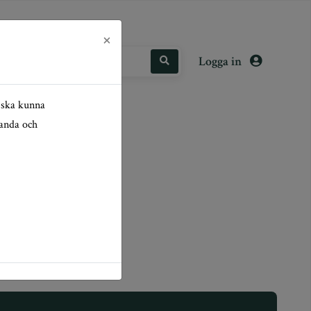
×
Logga in
i ska kunna
tanda och